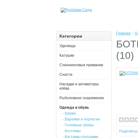
Главная
»
О
Категории
БОТ
Удилища
(10)
Катушки
Спиннинговые приманки
Снасти
Насадки и активаторы
клёва
Рыболовное снаряжение
Одежда и обувь
- Брюки
- Варежки и перчатки
- Головные уборы
- Костюмы
Поделить
- Костюмы-поплавки