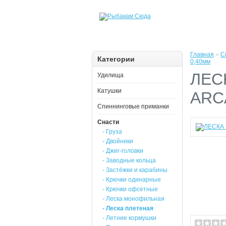
Главная
»
С
Категории
0,40мм
ЛЕС
Удилища
Катушки
ARCA
Спиннинговые приманки
Снасти
- Груза
- Двойники
- Джиг-головки
- Заводные кольца
- Застёжки и карабины
- Крючки одинарные
- Крючки офсетные
- Леска монофильная
- Леска плетеная
- Летние кормушки