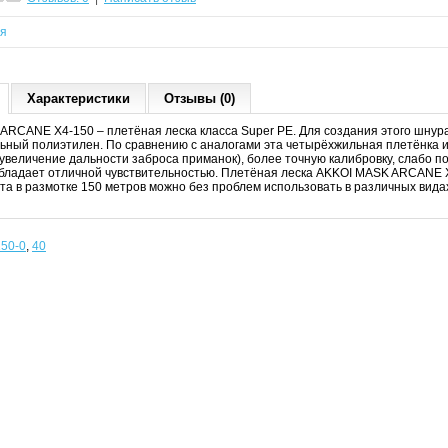
ся
Характеристики
Отзывы (0)
ARCANE X4-150 – плетёная леска класса Super PE. Для создания этого шнур
ьный полиэтилен. По сравнению с аналогами эта четырёхжильная плетёнка 
увеличение дальности заброса приманок), более точную калибровку, слабо 
обладает отличной чувствительностью. Плетёная леска AKKOI MASK ARCANE 
та в размотке 150 метров можно без проблем использовать в различных вид
50-0
,
40