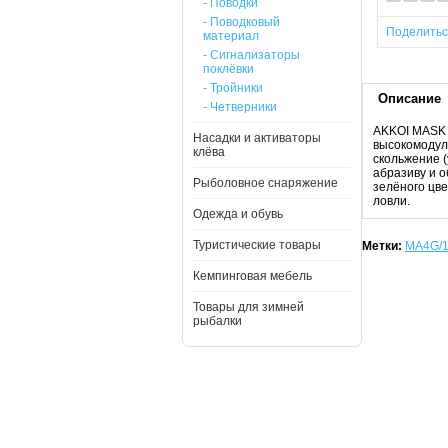
- Поводки
- Поводковый
Поделить
материал
- Сигнализаторы
поклёвки
- Тройники
Описание
- Четверники
AKKOI MASK 
Насадки и активаторы
высокомодул
клёва
скольжение (
абразиву и 
Рыболовное снаряжение
зелёного цве
ловли.
Одежда и обувь
Туристические товары
Метки:
MA4G/1
Кемпинговая мебель
Товары для зимней
рыбалки