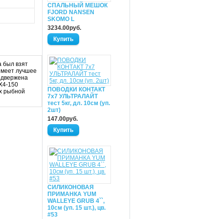
СПАЛЬНЫЙ МЕШОК
FJORD NANSEN
SKOMO L
3234.00руб.
а был взят
имеет лучшее
подвержена
X4-150
ПОВОДКИ КОНТАКТ
ах рыбной
7х7 УЛЬТРАЛАЙТ
тест 5кг, дл. 10см (уп.
2шт)
147.00руб.
СИЛИКОНОВАЯ
ПРИМАНКА YUM
WALLEYE GRUB 4``,
10см (уп. 15 шт.), цв.
#53