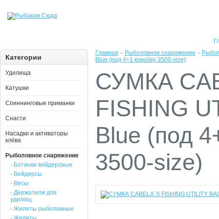
Г
Главная
»
Рыболовное снаряжение
»
Рыбол
Категории
Blue (под 4+1 коробку 3500-size)
СУМКА CA
Удилища
Катушки
FISHING UT
Спиннинговые приманки
Снасти
Blue (под 4
Насадки и активаторы
клёва
3500-size)
Рыболовное снаряжение
- Ботинки вейдерсные
- Вейдерсы
- Весы
- Держатели для
удилищ
- Жилеты рыболовные
- Жилеты