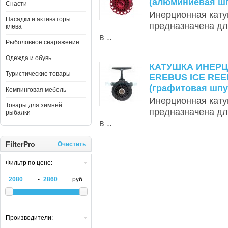
(алюминиевая ш
Снасти
Инерционная кат
Насадки и активаторы
предназначена для
клёва
в ..
Рыболовное снаряжение
Одежда и обувь
КАТУШКА ИНЕР
Туристические товары
EREBUS ICE REE
(графитовая шпу
Кемпинговая мебель
Инерционная кат
Товары для зимней
предназначена для
рыбалки
в ..
FilterPro
Очистить
Фильтр по цене:
-
руб.
Производители: