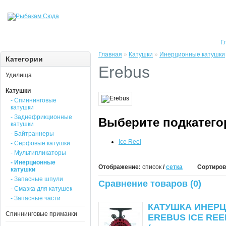
Г
Главная
»
Катушки
»
Инерционные катушки
Категории
Erebus
Удилища
Катушки
- Спиннинговые
катушки
- Заднефрикционные
Выберите подкатег
катушки
- Байтраннеры
Ice Reel
- Серфовые катушки
- Мультипликаторы
- Инерционные
Отображение:
список
/
сетка
Сортиров
катушки
- Запасные шпули
Сравнение товаров (0)
- Смазка для катушек
- Запасные части
КАТУШКА ИНЕР
Спиннинговые приманки
EREBUS ICE REE