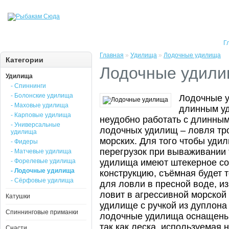
Г
Главная
»
Удилища
»
Лодочные удилища
Категории
Лодочные удил
Удилища
- Спиннинги
- Болонские удилища
Лодочные у
- Маховые удилища
длинным уд
- Карповые удилища
неудобно работать с длинны
- Универсальные
лодочных удилищ – ловля тр
удилища
морских. Для того чтобы уди
- Фидеры
перегрузок при вываживании 
- Матчевые удилища
- Форелевые удилища
удилища имеют штекерное с
- Лодочные удилища
конструкцию, съёмная будет т
- Сёрфовые удилища
для ловли в пресной воде, и
ловит в агрессивной морской 
Катушки
удилище с ручкой из дуплон
Спиннинговые приманки
лодочные удилища оснащены 
так как леска, используемая 
Снасти