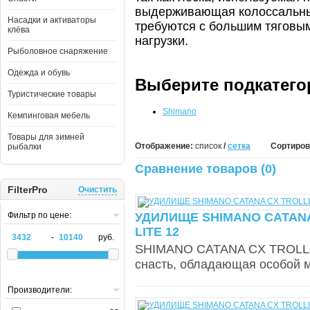
выдерживающая колоссальные
Насадки и активаторы
требуются с большим тяговы
клёва
нагрузки.
Рыболовное снаряжение
Одежда и обувь
Выберите подкатег
Туристические товары
Shimano
Кемпинговая мебель
Товары для зимней
Отображение:
список
/
сетка
Сортиров
рыбалки
Сравнение товаров (0)
FilterPro
Очистить
Фильтр по цене:
УДИЛИЩЕ SHIMANO CATANA
LITE 12
-
руб.
SHIMANO CATANA CX TROLLIN
снасть, обладающая особой 
Производители: