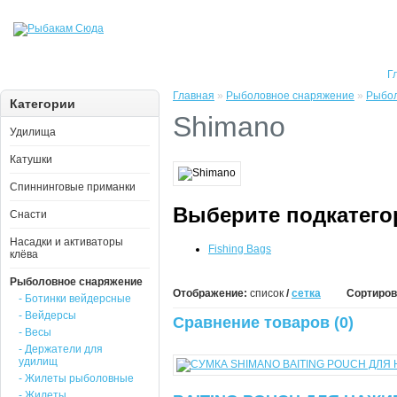
Г
Главная
»
Рыболовное снаряжение
»
Рыбол
Категории
Shimano
Удилища
Катушки
Спиннинговые приманки
Выберите подкатег
Снасти
Насадки и активаторы
Fishing Bags
клёва
Рыболовное снаряжение
Отображение:
список
/
сетка
Сортиров
- Ботинки вейдерсные
- Вейдерсы
Сравнение товаров (0)
- Весы
- Держатели для
удилищ
- Жилеты рыболовные
- Жилеты