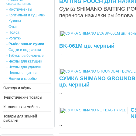
BAITING POUCH ДЛЯ НАЖИ
спасательные
Сумка SHIMANO BAITING POU
- Инструменты
переноса наживки рыболова. 
- Коптильни и сушилки
- Куканы
- Очки
- Пояса
- Рогатки
- Рыболовные сумки
BK-061M цв. чёрный
- Садки и подсачеки
..
- Тубусы рыболовные
- Чехлы для катушек
- Чехлы для удилищ
- Чехлы защитные
СУМКА SHIMANO GROUNDB
- Ящики и коробки
цв. чёрный
Одежда и обувь
..
Туристические товары
Кемпинговая мебель
С
N
Товары для зимней
рыбалки
..