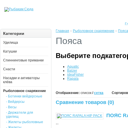
Г
Главная
»
Рыболовное снаряжение
»
Пояс
Категории
Пояса
Удилища
Катушки
Выберите подкатег
Спиннинговые приманки
Aquatic
Снасти
Balzer
ideaFisher
Насадки и активаторы
Rapala
клёва
Рыболовное снаряжение
Отображение:
список
/
сетка
Сортиров
- Ботинки вейдерсные
Сравнение товаров (0)
- Вейдерсы
- Весы
- Держатели для
ПОЯС R
удилищ
..
- Жилеты рыболовные
- Жилеты